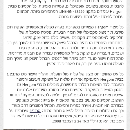
שימוש בחומרי גלם נבחרים ורכיבים שנבחרו בדקדקנות, על מנת
להבטיח, בסופו, ביצועים אופטימליים, עמידות ואמינות. כל הקמינים מבית
Hergom עומדים בתקני UNE-EN-13229, המחמירים ביותר, המהווים
ערובה לחימום יעיל ורמת ביצועים גבוהה.
כל מוצרי Hergom מצוידים במערכת בערה כפולה ומאפשרים הפקת חום
מירבי, תוך ניצול מקסימלי של חומרי הבערה, ופליטה מינימלית של
חלקיקים לאטמוספירה. הקמינים עשויים כולם ברזל יצוק, הידוע
ביתרונותיו היחסיים הגבוהים. הברזל היצוק מאפשר עמידות לאורך זמן רב
מאוד (חיי נצח), עמיד בפני חלודה, היעדר ההלחמות, מונע סדקים
ושברים, העבודה עם יציקת ברזל מאפשרת עבודה עם תבניות מודרניות,
מתקדמות וייצור מנעד רחב ביותר של דגמים. הברזל היצוק הנו מוליך חום
מעולה וחומו נשמר זמן רב, גם לאחר כיבוי הקמין.
כל אלו מהווים יחס מצוין של עלות מול תועלת. תהליך הייצור כולו מתבצע
בבית Hergom, המעניקה אחריות מלאה על היציקה, העיצוב והמוצר
המוגמר. לצד האיכות הבלתי מתפשרת, מובילים מוצרי Hergom גם
בסגנון העיצובי, המוקפד. הקמינים מבית המותג, משדרים אלגנטיות
אצילית ואף היו מועמדים לפרס "הנסיך פלימה למצוינות עסקית" בתחום
העיצוב. הקמינים מגיעים בצביעה קלאסית או בזיגוג אמייל, מעניקים
בצורתם האותנטית, אווירה כפרית וחמימה. תמהיל המוצרים רחב מאוד
וכך גם טכנולוגיות הייצור. תוכלו למצוא תחת המותג
קמינים
איכותיים על
גז, עץ ומוצרי אנרגיה בת קיימא, Hergom עומדת בכל דרישות "האישור
הסביבתי האינטגרלי" מאז 24 בדצמבר 2008.