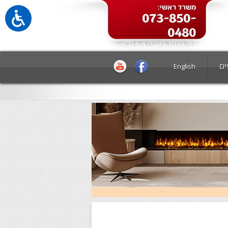
משרד ראשי:
073-850-
0480
רח' הגדוד העברי 6-8 ת"א
ים
English