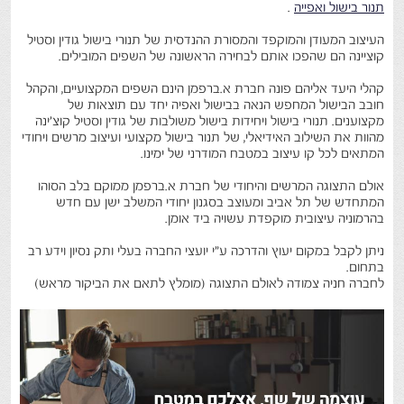
תנור בישול ואפייה
.
העיצוב המעודן והמוקפד והמסורת ההנדסית של תנורי בישול גודין וסטיל
קוציינה הם שהפכו אותם לבחירה הראשונה של השפים המובילים.
קהלי היעד אליהם פונה חברת א.ברפמן הינם השפים המקצועיים, והקהל
חובב הבישול המחפש הנאה בבישול ואפיה יחד עם תוצאות של
מקצוענים. תנורי בישול ויחידות בישול משולבות של גודין וסטיל קוצ'ינה
מהוות את השילוב האידיאלי, של תנור בישול מקצועי ועיצוב מרשים ויחודי
המתאים לכל קו עיצוב במטבח המודרני של ימינו.
אולם התצוגה המרשים והיחודי של חברת א.ברפמן ממוקם בלב הסוהו
המתחדש של תל אביב ומעוצב בסגנון יחודי המשלב ישן עם חדש
בהרמוניה עיצובית מוקפדת עשויה ביד אומן.
ניתן לקבל במקום יעוץ והדרכה ע"י יועצי החברה בעלי ותק נסיון וידע רב
בתחום.
לחברה חניה צמודה לאולם התצוגה (מומלץ לתאם את הביקור מראש)