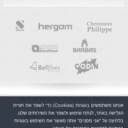
א.ברפמן
קמינים
קמין גז
קמין עץ
ויחידות בישול
מכירה ושרות בפריסה ארצית
אנחנו משתמשים בעוגיות (Cookies) כדי לשפר את חוויית
073-850-0480
הגלישה באתר, לנתח שימוש ולשפר את השירותים שלנו.
| הצהרת נגישות
| הסדרת הטיפול באריזות
בלחיצה על "אני מסכים" אתה מאשר את השימוש בעוגיות