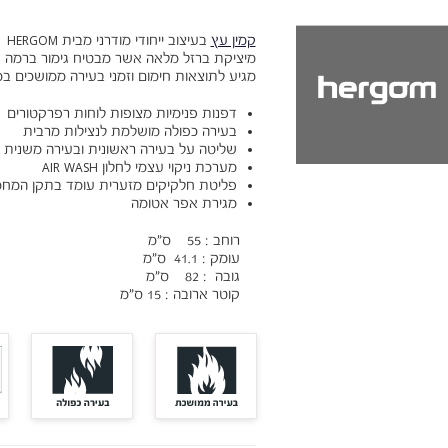
קמין עץ
בעיצוב ייחודי מודרני מבית HERGOM
מיציקת ברזל מלאה אשר מבטיח גימור ברמה ג
מגיע לתוצאות חימום וזמני בעירה ממושכים במ
דפנות פנימיות מצופות לוחות רפרקטורים
בעירה כפולה מושלמת לנצילות מרבית
שליטה על בעירה ראשונית ובעירה משנית
מערכת ניקוי עצמי לחלון AIR WASH
פליטת חלקיקים מזערית עומד בתקן המחמיר ביו
מגירת אפר אטומה
רוחב : 55 ס"מ
עומק : 41.1 ס"מ
גובה : 82 ס"מ
קוטר ארובה : 15 ס"מ