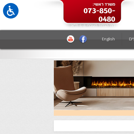
משרד ראשי:
073-850-
0480
רח' הגדוד העברי 6-8 ת"א
ים
English