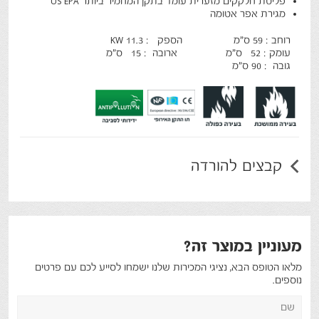
פליטת חלקקים מזערית עומד בתקן המחמיר ביותר US EPA
מגירת אפר אטומה
רוחב : 59 ס"מ הספק : 11.3 KW
עומק : 52 ס"מ ארובה : 15 ס"מ
גובה : 90 ס"מ
קבצים להורדה
מעוניין במוצר זה?
מלאו הטופס הבא, נציגי המכירות שלנו ישמחו לסייע לכם עם פרטים
נוספים.