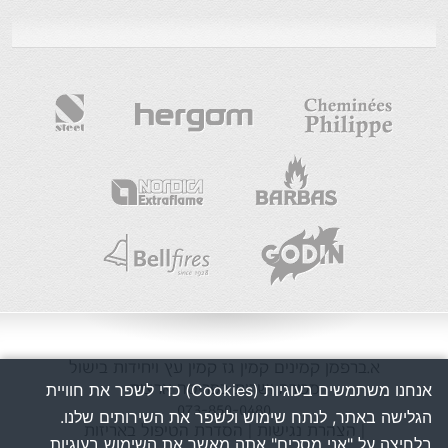
א.ברפמן
קמינים
קמין גז
קמין עץ
ויחידות בישול
מכירה ושרות בפריסה ארצית
אנחנו משתמשים בעוגיות (Cookies) כדי לשפר את חוויית
073-850-0480
הגלישה באתר, לנתח שימוש ולשפר את השירותים שלנו.
| הצהרת נגישות
| הסדרת הטיפול באריזות
בלחיצה על "אני מסכים" אתה מאשר את השימוש בעוגיות