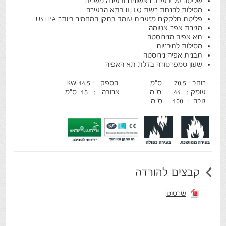
שליטה על בעירה ראשונית ובעירה משנית
מסילות להנחת רשת B.B.Q בתא הבעירה
פליטת חלקקים מזערית עומד בתקן המחמיר ביותר US EPA
מגירת אפר אטומה
תא אפיה מנירוסטה
מסילות לתבניות
תבנית אפיה נירוסטה
שעון טמפרטורה בדלת תא האפיה
רוחב : 70.5 ס"מ הספק : 14.5 KW
עומק : 44 ס"מ ארובה : 15 ס"מ
גובה : 100 ס"מ
קבצים להורדה
שרטוט