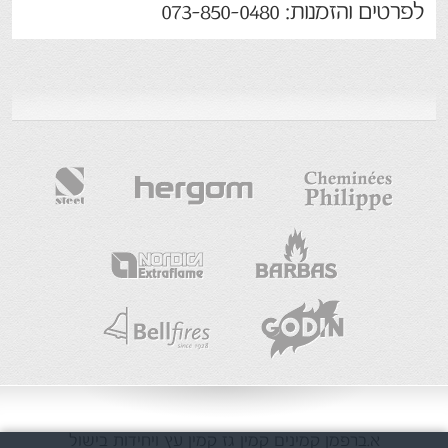
לפרטים והזמנות: 073-850-0480
א.ברפמן
קמינים
קמין גז
קמין עץ
ויחידות בישול