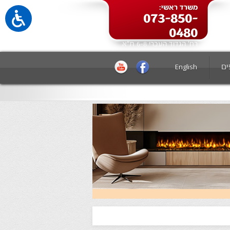
משרד ראשי:
073-850-
0480
רח' הגדוד העברי 6-8 ת"א
ים
English