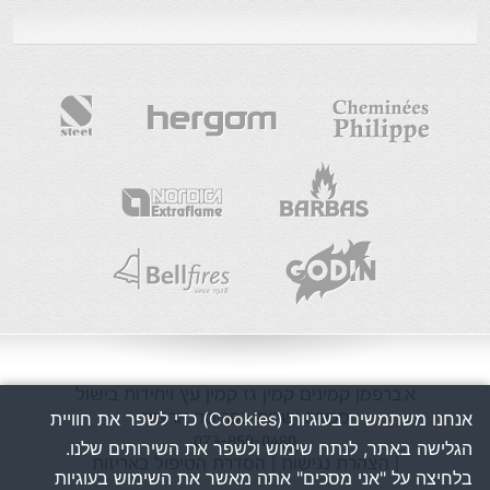
א.ברפמן
קמינים
קמין גז
קמין עץ
ויחידות בישול
אנחנו משתמשים בעוגיות (Cookies) כדי לשפר את חוויית
מכירה ושרות בפריסה ארצית
073-850-0480
הגלישה באתר, לנתח שימוש ולשפר את השירותים שלנו.
| הצהרת נגישות
| הסדרת הטיפול באריזות
בלחיצה על "אני מסכים" אתה מאשר את השימוש בעוגיות