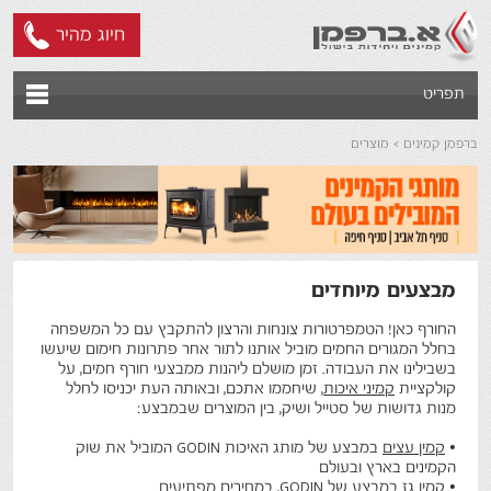
חיוג מהיר
תפריט
ברפמן קמינים
מוצרים
מבצעים מיוחדים
החורף כאן! הטמפרטורות צונחות והרצון להתקבץ עם כל המשפחה
בחלל המגורים החמים מוביל אותנו לתור אחר פתרונות חימום שיעשו
בשבילינו את העבודה. זמן מושלם ליהנות ממבצעי חורף חמים, על
קולקציית
קמיני איכות
, שיחממו אתכם, ובאותה העת יכניסו לחלל
מנות גדושות של סטייל ושיק, בין המוצרים שבמבצע:
•
קמין עצים
במבצע של מותג האיכות GODIN המוביל את שוק
הקמינים בארץ ובעולם
•
קמין גז
במבצע של GODIN, במחירים מפתיעים