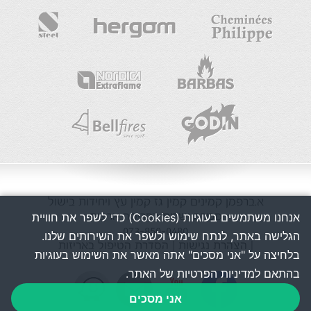
א.ברפמן
קמינים
קמין גז
קמין עץ
ויחידות בישול
מכירה ושרות בפריסה ארצית
אנחנו משתמשים בעוגיות (Cookies) כדי לשפר את חוויית
073-850-0480
הגלישה באתר, לנתח שימוש ולשפר את השירותים שלנו.
| הצהרת נגישות
| הסדרת הטיפול באריזות
בלחיצה על "אני מסכים" אתה מאשר את השימוש בעוגיות
בהתאם למדיניות הפרטיות של האתר.
אני מסכים