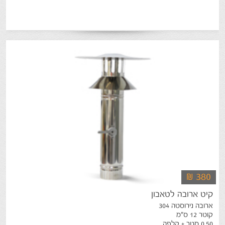
₪ 380
קיט
ארובה
לטאבון
ארובה נירוסטה 304
קוטר 12 ס"מ
0.50 מטר + קלפה