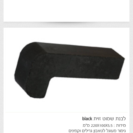
לבנת
שמוט
זוית
black
מידות : 220X100X5.5 מ"מ
גימור מעוגל לטאבון גרילים וקמינים