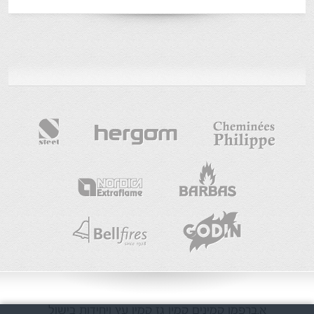
א.ברפמן
קמינים
קמין גז
קמין עץ
ויחידות בישול