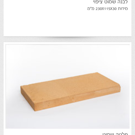
לבנה
שמוט
ציפוי
מידות 230X115X30 מ"מ
פלטה
שמוט