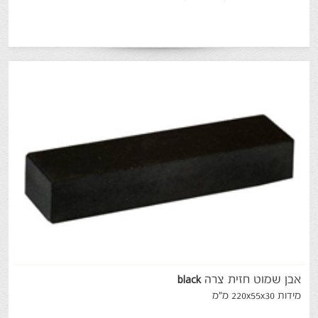
אבן
שמוט
חזית
צרה
black
מידות 220x55x30 מ"מ