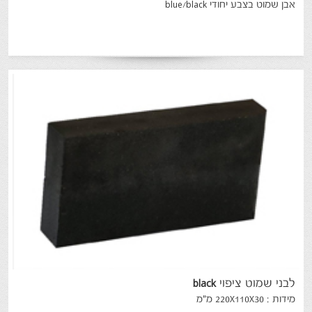
אבן שמוט בצבע יחודי blue/black
לבני
שמוט
ציפוי
black
מידות : 220X110X30 מ"מ