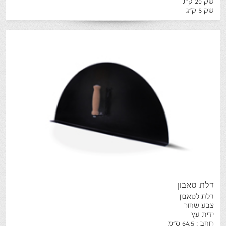
שק 20 ק"ג
שק 5 ק"ג
דלת
טאבון
דלת לטאבון
צבע שחור
ידית עץ
רוחב : 64.5 ס"מ