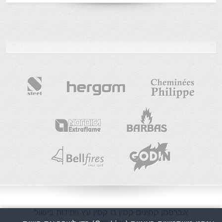
א.ברפמן
קמינים
קמין גז
קמין עץ
ויחידות בישול