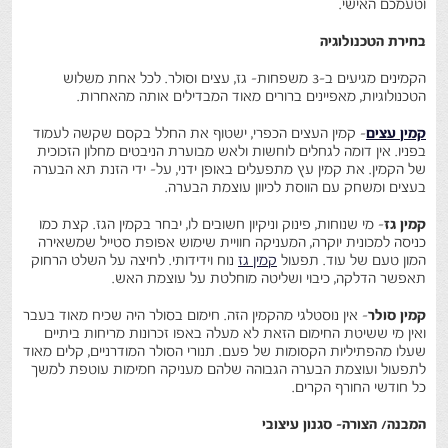
וטעמכם האישי.
בחירת הטכנולוגיה
הקמינים מגיעים ב-3 משפחות- גז, עצים וסולר. לכל אחת משלוש
הטכנולוגיות, מאפיינים ברורים מאוד המבדילים אותה מהאחרות.
קמין עצים
- קמין העצים הכפרי, ישטוף את החלל בקסם שקשה לעמוד
בפניו. אין דומה לגחלים לוחשות ולאש מבוערת הניבטים מחלון הזכוכית
של הקמין. את קמין עץ מתפעלים באופן ידני, על- ידי הזנת תא הבערה
בעצים ומשחק עם הווסת לכיוון עוצמת הבערה.
קמין גז
- מי שנוחות, פינוק וניקיון חשובים לו, יבחר בקמין הגז. קצת כמו
כניסה למכונית יוקרה, המעניקה חוויית שימוש אפופת סטייל שמשאירה
המון טעם של עוד. תפעול
קמין גז
נוח וידידותי. לחיצה על השלט הרחוק
תאפשר הדלקה, כיבוי ושליטה מוחלטת על עוצמת האש.
קמין סולר
- אין נוסטלגי מהקמין הזה. חימום בסולר היה שכיח מאוד בעבר
ואין מי ששיטת החימום הזאת לא מעלה באפו זכרונות מריחות ביתיים
שעלו מהפתיליות הקסומות של פעם. תנורי הסולר המודרניים, קלים מאוד
לתפעול ועוצמת הבערה הגבוהה שלהם מעניקה חמימות עוטפת למשך
כל חודשי החורף הקרים.
המבנה/ הצורה- סגנון עיצובי