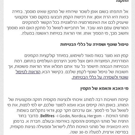
התקנה
אל תתפתו בשום אופן לשכור שירותיו של מתקין שאינו מוסמך. בחירה
כזאת היא הרת אסון. את רכישת הקמין תבצעו במקום מוכר ומקצועי
שיעניק לכם את האינפורמציה הרלוונטית בכל הקשור למתקינים
המורשים עמם הוא עובד. אל תתביישו לשאול כל מתקין האם הוא מוסמך
וחשוב מכך, מי הסמיך אותו. זוהי הוראת בטיחות ראשונה במעלה.
טיפול שוטף ושמירה על כללי הבטיחות
קמין הוא מוצר בטוח מאוד לשימוש, במיוחד קולקציות הקמינים
המודרניות, המיוצרות היום אצל מיטב היצרנים העולמיים בתחום. רמת
הבטיחות הגבוהה תישמר כל עוד אתם תמלאו אחר הוראות פשוטות, אך
חשובות של טיפול שוטף לקמין שלכם. בקישור הבא,
הוראות לטיפול
שוטף ולשמירה על כללי הבטיחות.
מי האבא והאמא של הקמין
קיימת חשיבות רבה למותג איכותי ולנציגות מקומית חזקה ומקצועית של
המותג. באופן הזה קיימים אבא ואמא למוצר שלכם, יש למי לפנות, את מי
לשאול ועל מי לסמוך. אם ערכתם חקר קטן, וודאי נתקלתם בשמות
מותגי האיכות - Godin, Nordica, Hergom ו-
Bellfires
. מדובר בחוד
החנית של מותגי הקמינים וההסקה באירופה ובעולם. חברת א. ברפמן
היא היבואנית של מותגי האיכות הללו, לישראל ומפעילה נציגות מקומית,
בפריסה ארצית, למעלה מ-30 שנה.