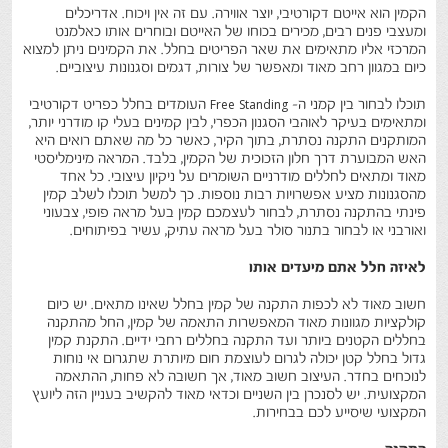
הקמין הוא אייטם דקורטיבי, יוצר אווירה. עם זה אין ויכוח. אדריכלים
ומעצבי פנים רבים, מכירים בכוחו של האייטם ובוחרים אותו כאלמנט
המרכזי אליו מתאימים את שאר הפריטים בחלל. את הקמינים ניתן למצוא
כיום במגוון רחב מאוד ומאפשר של צורות, דגמים וסגנונות עיצוביים.
תוכלו לבחור בין קמני ה- Free Standing העומדים בחלל כפריט דקורטיבי
ומתאימים בעיקר לאוהבי הסגנון הכפרי, לבין קמינים בעלי קו מודרני יותר,
המותקנים התקנה נסתרת, בתוך הקיר, כאשר כל מה שאתם רואים היא
האש המבוערת דרך חלון הזכוכית של הקמין, בלבד. המראה מינימליסטי
מאוד ומתאים לחללים מודרניים השומרים על ניקיון עיצובי. כל אחד
מהסגנונות מציע אפשרויות רבות נוספות. כך למשל תוכלו לשלב קמין
פינתי בהתקנה נסתרת, לבחור לעצמכם קמין בעל מראה פופי, צבעוני
ואורבני או לבחור בתנור סולר בעל מראה עתיק, עשיר בפיתוחים.
לאיזה חלל אתם מיעדים אותו
חשוב מאוד לא לכפות התקנה של קמין בחלל שאינו מתאים. יש כיום
קולקציות מגוונות מאוד המאפשרות התאמה של קמין, החל מהתקנה
בחללים הקטנים ביותר ועד התקנה בחללים רחבי ידיים. התקנת קמין
גדול בחלל קטן יכולה לגרום לעוצמת חום מיותרת שתגרום אי נוחות
לנוכחים בחדר. העיצוב חשוב מאוד, אך חשובה לא פחות, ההתאמה
המקצועית. יש לסנכרן בין השניים וכדאי מאוד להקשיב בעניין הזה ליועץ
המקצועי שיסייע לכם בבחירות.