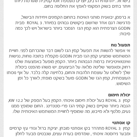
בישראל. יתרונותיו הרבים, יוצרים מעטפת אטרקטיבית שגורמת ליותר
ויותר בתים בשוק המקומי לאמץ את החלופה בחום.
א ברפמן, יבואנית מותגי האיכות בתחום הקמינים ויחידות הבישול,
מדגישה דגם אחד שרושם ביקושים גבוהים במיוחד. ROYAL 3 מבית
GODIN הצרפתית הוא קמין הגז הנמכר ביותר בישראל ויש לכך כמה
סיבות:
תפעול נוח
אי אפשר להשוות את תפעול קמין הגז לשום דבר שהכרתם לפני. חוויית
המשתמש שמציע קמין הגז מבית GODIN מקפלת בתוכה נוחות, נגישות
ואינטואיטיביות ברמות הגבוהות ביותר. הקמין מופעל באמצעות שלט
רחוק ומאפשר שליטה מלאה על הביצועים. יש משהו מהפנט ביכולת
שלך לשלוט על עוצמת הלהבות והחום, בלחיצה קלה בלבד. על אף נוכותו
העוצמתית, קמין הגז של GODIN פועל בשקט מופתי, לאורך כל זמן
השימוש.
יכולת חימום
קמין ROYAL 3 בעל יכולת חימום איכותי. הקמין בעל הספק של 12.2 KW,
הגבוה ביותר שקייים בשוק קמיני הגז פרי-סטנדינג . החום שמופץ ממנו
נעים, מלטף ולא מייבש, מה שמוסיף לחוויית המשתמש האיכותית שלו.
קו אסתטי
קמין ROYAL 3 מתהדר בקו אסתטי מובחן. יציקת ברזל וגזרי עץ קרמיים
ומבער נירוסטה איכותי , שמדמים בערת עצים, שנבטים מבעד לחלון