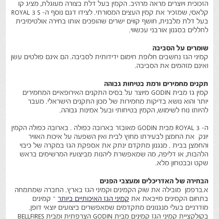
הזכוכית ויוצרים מראה מרהיב. הקמין בעל דלת בצורה מעוגלת, מציג קו
קלאסי, שמזכיר את קמין העצים המסורתי. לצידו דגם נוסף ה- ROYAL 3 S
בעל דלת מלבנית, חושף קווים ישרים שהופכים אותו בחירה אולטימיבית
לחללים בסגנון אורבני עכשווי.
שומרים על הסביבה
קמיני הגז נחשבים חלופת חימום ידידותית לסביבה. הם אינם פולטים עשן
ואינם מזהמים את הסביבה.
תקנים מחמירים ורמת בטיחות גבוהה
קמין גז מבית GODIN מיוצר על בסיס התקנים האירופאיים המחמירים
יותר והוא נושא בדיקות מחמירות של מכון התקנים הישראלי. מעבר
להיותו נוח לשימוש, הקמין בטיחותי ובעל אמינות גבוהה.
ה- ROYAL 3 מבית GODIN מאובזר בארובה כפולה . בארובה כפולה הקמין
יונק את החמצן לבעירתו מחוץ לבית ואין השפעה על איכות האוויר
והחמצן בבית . מנגנון מתקדם ינתק את אספקת הגז במקרה של כיבוי
הלהבות, או דליפה, מה שמאפשרת ליהנות מביצועיו המרשימים בראש
שקט ובבטחון מלא.
הבחירה של האדריכלים ומעצבי הפנים
א.ברפמן מובילה את שוק הקמינים וקמיני הגז בארץ. החברה שמתמחה
בתחום הקמינים מייבאת את
קמיני הגז האיכותיים ביותר
– קמינים
מודרניים בעלי מנגנונים מתקדמים שמאפשרים ביצועים יוצאי דופן.
בקולקציית קמיני הגז קמינים מבית GODIN הצרפתית ומבית BELLFIRES