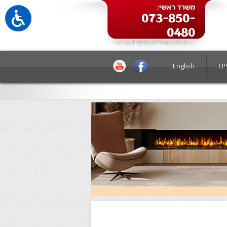
משרד ראשי:
073-850-
0480
רח' הגדוד העברי 6-8 ת"א
ים
English