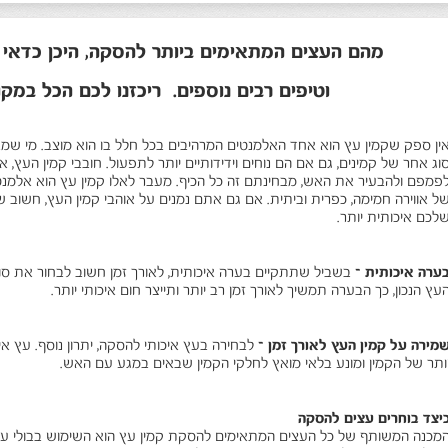
הם העצים המתאימים ביותר להסקה, היכן כדאי ל
טיפים רבים נוספים. ריכזנו לכם הכל במקו
ין ספק שקמין עץ הוא אחד האלמנטים המרהיבים בכל חלל בו הוא מוצב. מי שמ
וג אחר של קמינים, גם אם הם נוחים וידידותיים יותר לתפעול. חובבי קמין העץ,
פמפם ולהבעיר את האש, מבחינתם זה כל הכיף. מעבר לאלו קמין עץ הוא אלמנ
ל אווירה חמימה, כפרית וביתית. אם גם אתם נמנים על אוהבי קמין העץ, חשוב
לכם איכותית יותר.
ערה איכותית
–
בשביל שתתקיים בערה איכותית, לאורך זמן חשוב לבחור את ס
עץ הנכון, כך הבערה תמשיך לאורך זמן רב יותר ותייצר חום איכותי יותר.
מירה על קמין העץ לאורך זמן –
לבחירה בעץ איכותי להסקה, יתרון נוסף. עץ אי
ותר של הקמין ומונע בלאי מואץ לחלקי הקמין שבאים במגע עם האש.
יצד בוחרים עצים להסקה
מכנה המשותף של כל העצים המתאימים להסקת קמין עץ הוא השימוש בבולי עץ. 