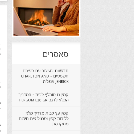
מ
ו
א
ס
מאמרים
ל
ש
ש
חדשנות בעיצוב עם קמינים
חשמליים - CHARLTON AND
JENRICK אנגליה
ב
ה
קמין גז מומלץ לבית - המדריך
המלא לדגם HERGOM E30 GR
ש
י
קמין עץ לבית מדריך מלא
לליבות קמין וטכנולוגיית חימום
מתקדמת
כ
ה