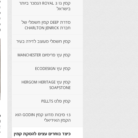
י
קמין גז ROYAL 3 הנמכר ביותר
ע
בישראל
ש
סדרת DEEP קמין חשמלי של
ס
חברת CHARLTON JENRICK
ה
קמין חשמלי מעוצב לדירה בעיר
קמין עץ פרימיום MANCHESTER
קמין עץ ECODESIGN
קמין עץ HERGOM HERITAGE
SOAPSTONE
קמין פלט PELLTS
13 סיבות מדוע קמין GODIN הוא
ס
הקמין האידיאלי
ו
א
ק
כיצד בוחרים עצים להסקת קמין