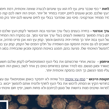
חות –
כפי שכבר ציינו, עץ לח הוא עץ שיגרום לבערה שאינה איכותית, רמת חימום 
עץ שלכם. מכאן שעצים לחים, יימכרו במחיר זול יותר. הטיפ הזה יהווה לכם קנה
יד ממחיר אטרקטיבי. סיכוי טוב שמדובר בבולי עץ לחים שיעשו לכם יותר נזק מת
רך אנרגטי -
בחירה בעצים בעלי ערך אנרגטי גבוה תאפשר לקמין העץ שלכם לפעו
מן בערה ממושך בהשוואה לעצים בעלי ערך אנרגטי נמוך. גם במקרה הזה המחיר 
ל העץ גבוה יותר כך מחירו יהיה בהתאם והפוך. קמין עץ הוא אכן פריט מרהיב, 
שובים לנו גם איכות ההסקה וגם השמירה על חלקי הפנים של הקמין. קמין עץ בנ
תפעול האיכותי שלו. פגיעה בהם, תפגע באיכות ההסקה ומכאן שהבחירה בסוג ה
יחסון -
עכשיו, אחרי שרכשתם את בולי העץ האופטימאליים לקמין שלכם חשו
אוורר ומוגן מגשם. נסו לסדר אותם במרווחים נאים בין אחד לשני, באופן הזה ת
ליו מפני הגשם, כך תזכו בהסקה איכותית יותר.
קופת הייבוש –
קמין עץ איכותי
ככל שיהיה לא יתפקד באופן אופטימאלי עם עצי
חודשי הקיץ או הסתיו, לרכוש את בולי העץ לחורף ולהניח אותם להמשך ייבוש. ב
מראה שיכניס מנות גדושות של סגנון לביתכם ולא פחות חשוב, יפיץ חום איכותי ו