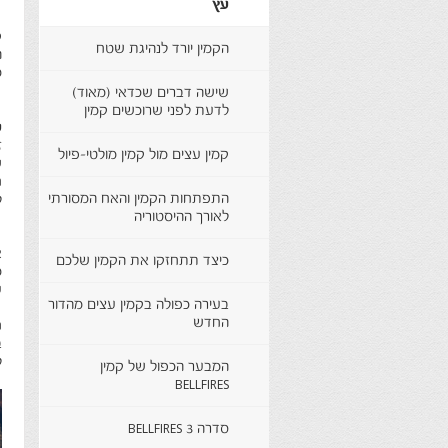
עץ
ל
הקמין יורד לנהיגת שטח
ה
מ
שישה דברים שכדאי (מאוד)
לדעת לפני שרוכשים קמין
ע
ז
קמין עצים מול קמין מולטי-פיול
ש
ח
התפתחות הקמין והאח המסורתי
ל
לאורך ההיסטוריה
א
כיצד תתחזקו את הקמין שלכם
מ
ע
בעירה כפולה בקמין עצים מהדור
החדש
ת
ב
ל
המבער הכפול של קמין
BELLFIRES
סדרה 3 BELLFIRES