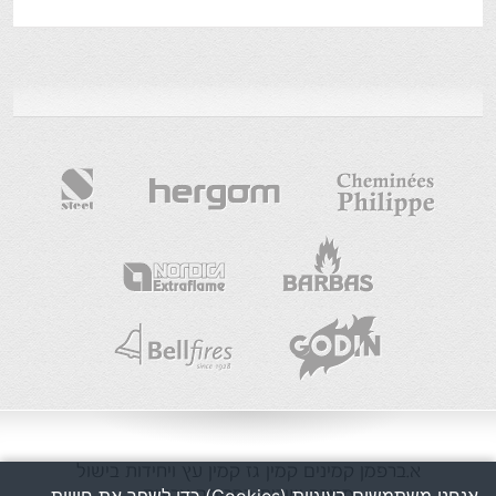
א.ברפמן
קמינים
קמין גז
קמין עץ
ויחידות בישול
מכירה ושרות בפריסה ארצית