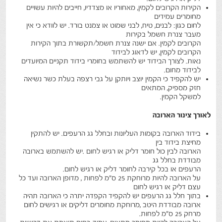
הקירות הקרובים לקמין, מאחוריו או מצדדיו, חייבים להיות עשויים
מחומרים עמידים
לחום כגון: לבנים, טיח, לבני שמוט או צמנט בורד. יש לוודא כי אין
מעבר צנרת חשמל בקירות
הקרובים לקמין. אם ישנה צנרת חשמל/תקשורת בתוך הקירות
הקרובים לקמין, יש לדאוג לבידוד
נאות. לצורך הבידוד יש להשתמש בחומרי בידוד תקניים המיועדים
לבידוד מחום.
יש להקפיד כי הקמין יוצב ויותקן על גבי רצפה בעלת כשר נשיאה
חזק מספיק, המתאים
למשקל הקמין.
לאורך צינור הארובה
בידוד הארובה בקומות העליונות ובחלל גג הרעפים. יש להתקין
מחיצת בידוד בין
הארובה לבין כול חומר דליק או רגיש לחום .יש להשתמש בארובה
מבודדת בחלל גג
הרעפים או בכל קירבה לחומר דליק או רגיש לחום.
על הארובה להיות מרוחקת 25 ס"מ לפחות , מדופן הארובה ועד כל
עצם דליק או רגיש לחום
בתוך חלל גג הרעפים יש להקפיד הקפדה יתרה כי הארובה תהיה
ארובה מבודדת היטב ,מרוחקת מחומרים דליקים או רגישים לחום
מרחק 25 ס"מ לפחות.