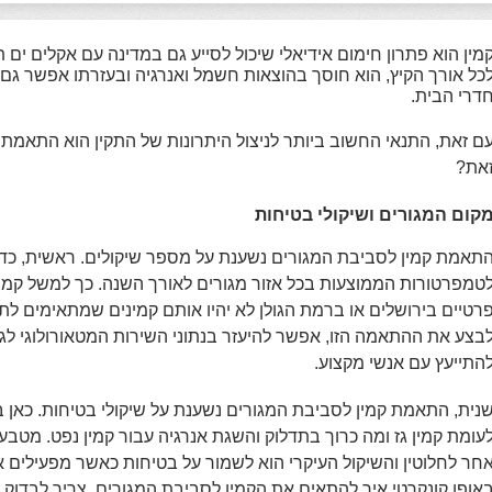
מין הוא פתרון חימום אידיאלי שיכול לסייע גם במדינה עם אקלים ים ת
כל אורך הקיץ, הוא חוסך בהוצאות חשמל ואנרגיה ובעזרתו אפשר גם 
דרי הבית.
ם זאת, התנאי החשוב ביותר לניצול היתרונות של התקין הוא התאמתו
את?
קום המגורים ושיקולי בטיחות
תאמת קמין לסביבת המגורים נשענת על מספר שיקולים. ראשית, כד
טמפרטורות הממוצעות בכל אזור מגורים לאורך השנה. כך למשל קמינ
רטיים בירושלים או ברמת הגולן לא יהיו אותם קמינים שמתאימים לת
בצע את ההתאמה הזו, אפשר להיעזר בנתוני השירות המטאורולוגי לג
התייעץ עם אנשי מקצוע.
נית, התאמת קמין לסביבת המגורים נשענת על שיקולי בטיחות. כאן ב
עומת קמין גז ומה כרוך בתדלוק והשגת אנרגיה עבור קמין נפט. מטבע
חר לחלוטין והשיקול העיקרי הוא לשמור על בטיחות כאשר מפעילים א
אופן קונקרטי איך להתאים את הקמין לסביבת המגורים, צריך לבדו