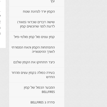
ב
עץ
ב
הקמין יורד לנהיגת שטח
ע
א
שישה דברים שכדאי (מאוד)
לדעת לפני שרוכשים קמין
ה
נ
קמין עצים מול קמין מולטי-פיול
התפתחות הקמין והאח המסורתי
לאורך ההיסטוריה
כיצד תתחזקו את הקמין שלכם
בעירה כפולה בקמין עצים מהדור
החדש
המבער הכפול של קמין
BELLFIRES
סדרה 3 BELLFIRES