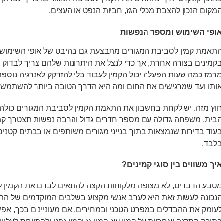
מקום הנכון להצבת מכלי הגז, חביות הנפט או העצים.
ופי השימוש ומספר הנפשות
תאמת קמין לסביבת המגורים מתבצעת גם בהיבט של אופי השימוש
קמינים בצורה אחרת, אך כדי לנצל את היתרונות שלהם צריך לבדוק
רמז כמה שעות הפעלה יכול הקמין לעבוד בלי להזדקק לאנרגיה נוספת
ותו ועד שמרגישים את החום ומה היא הדרך הטובה ביותר להשתמש ב
וץ מזה, יש לקחת בחשבון את התאמת הקמין לסביבת המגורים כולה
בית. משפחה גדולה עם מספר חדרים גדול והרבה נפשות תצטרך קמ
עוד בדירות שנמצאות בתוך בנייני מגורים משותפים או בבתים קטני
לבד.
יך משווים בין סוגי קמינים?
טבע הדברים, לא מצופה מלקוחות הקצה להתאים לבדם את הקמין לס
נכונה לעשות זאת היא לערב אנשי מקצוע בשלבים המוקדמים של הת
עומק את ההבדלים במפרט הטכני ובמחירים. אם מעוניינים בכך, אפ