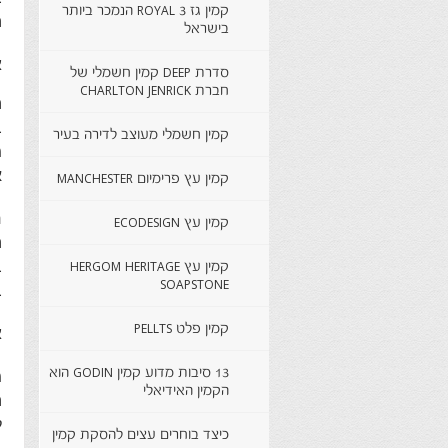
קמין גז ROYAL 3 הנמכר ביותר
ה
בישראל
א
סדרת DEEP קמין חשמלי של
חברת CHARLTON JENRICK
ה
ב
קמין חשמלי מעוצב לדירה בעיר
מ
א
קמין עץ פרימיום MANCHESTER
ח
קמין עץ ECODESIGN
ה
ב
קמין עץ HERGOM HERITAGE
SOAPSTONE
ב
קמין פלט PELLTS
א
13 סיבות מדוע קמין GODIN הוא
מ
הקמין האידיאלי
ה
ל
כיצד בוחרים עצים להסקת קמין