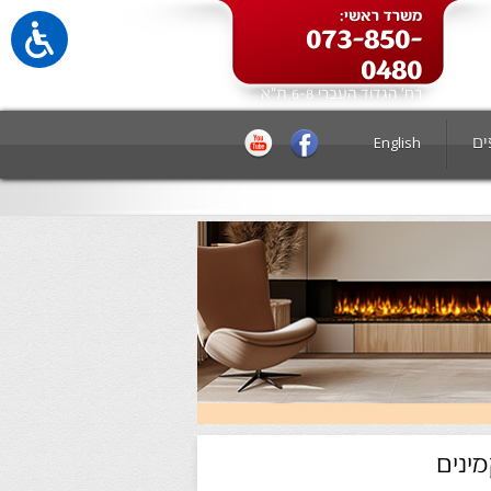
משרד ראשי:
073-850-
0480
רח' הגדוד העברי 6-8 ת"א
ים
English
ינים