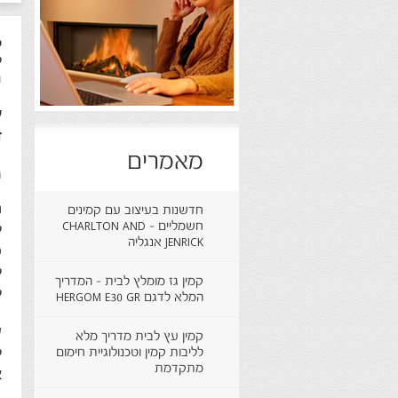
ק
ל
ח
ע
ז
מאמרים
מ
ה
חדשנות בעיצוב עם קמינים
חשמליים - CHARLTON AND
ל
JENRICK אנגליה
פ
ל
קמין גז מומלץ לבית - המדריך
ל
המלא לדגם HERGOM E30 GR
ש
קמין עץ לבית מדריך מלא
לליבות קמין וטכנולוגיית חימום
ל
מתקדמת
א
ב