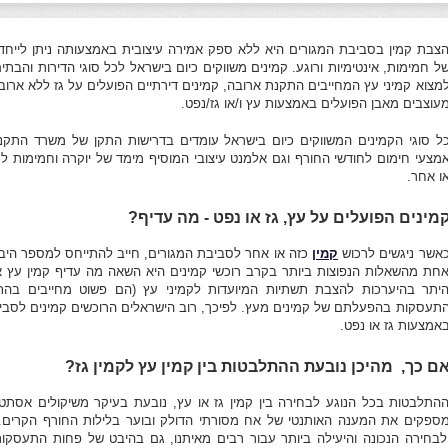
צבת קמין בסביבת המגורים היא ללא ספק אמירה עיצובית באמצעותה ניתן לייחד
ל חמימות, אינטימיות ורוגע. קמינים משווקים כיום בישראל לכל סוגי הדירות והבתים
מצוא קמיני עץ המחייבים התקנת ארובה, קמינים דירתיים הפועלים על גז ללא ארובה
עוצבים מאבן הפועלים באמצעות עץ ו/או גז/נפט.
ל סוגי הקמינים המשווקים כיום בישראל עומדים בדרישות התקן של משרד התקני
מצעי חימום לחודשי החורף וגם אלמנט עיצובי המוסיף מימד של יוקרה וחמימות ל
ו אחר.
מינים הפועלים על עץ, גז או נפט - מה עדיף?
אשר ניגשים לרכוש
קמין
כזה או אחר לסביבת המגורים, חייב להתייחס למספר היבט
חת מהשאלות הנפוצות ביותר בקרב רוכשי קמינים היא השאה מה עדיף קמין עץ א
יתר בהיערכות להצבת תשתיות המיועדות לקמיני עץ (הם פשוט מחייבים בהת
תעסקות בהפעלתם של קמינים מעץ. לפיכך, רוב הישראלים הרוכשים קמינים לסביב
אמצעות גז או נפט.
ם כך, מהיכן נובעת ההתלבטות בין קמין עץ לקמין גז?
התלבטות בכל הנוגע לבחירה בין קמין גז או עץ, נובעת בעיקר משיקולים אסתטיי
ספקים את המענה האותנטי של אח מסורתי הדולק ובוער בלילות החורף הקרים. ע
לבחירה הנכונה והיעילה ביותר עבור רבים מאיתנו, גם בהיבט של פחות התעסקות 