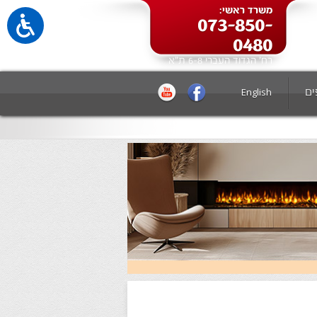
משרד ראשי:
073-850-
0480
רח' הגדוד העברי 6-8 ת"א
ים
English