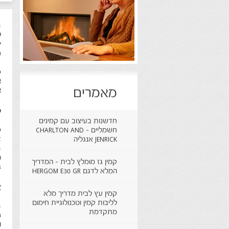
ה
ש
ל
מ
כ
א
מאמרים
א
ק
חדשנות בעיצוב עם קמינים
כ
חשמליים - CHARLTON AND
א
JENRICK אנגליה
ה
ה
קמין גז מומלץ לבית - המדריך
ב
המלא לדגם HERGOM E30 GR
א
קמין עץ לבית מדריך מלא
לליבות קמין וטכנולוגיית חימום
ה
מתקדמת
מ
ו