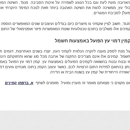
הארובה מעת לעת וגם בכל הנוגע לשמירה על איכות הסביבה. מנגד, השיטה המ
ולי עץ, ממשיכה להוות את השיטה האהובה ביותר וזאת לנוכח המימד היוקרתי או
ועל) לסביבת המגורים.
נגד, חשוב לציין שקמיני גז מיוצרים כיום בגדלים ועיצובים שונים המאפשרים הוספ
מינים אלו משלבים בתוכם טכנולוגיות שונות המאפשרות פיזור אופטימאלי של החום
מין דמוי עץ הפועל באמצעות חשמל
ל מנת לספק מענה ליוקרה הנלווית לקמיני העץ, יוצרו בשנים האחרונות, דגמים 
שמל. קמינים אלו אינם מצריכים התקנה של ארובה מכל סוג שהוא ותחזוקתם הינה 
ז ובטח ובטח בהשוואה לקמינים הפועלים באמצעות עץ. קמין דמוי עץ הפועל באמצ
תון בהתאם למידות החום הרצויות לכם, כאשר עיצוב הקמין בתוכו מונחים גזעים דמו
אווירה הייחודית של קמין עץ בשטח הבית או הדירה.
נו מקווים כי מצאתם מאמר זה מעניין ומועיל. מוזמנים לשתף.
א. ברפמן קמינים