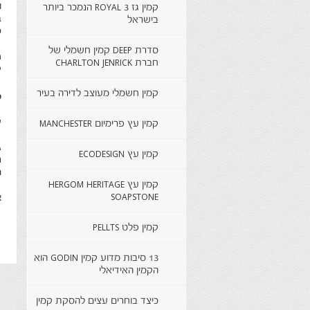
ו
קמין גז ROYAL 3 הנמכר ביותר
ב
בישראל
פ
סדרת DEEP קמין חשמלי של
מ
חברת CHARLTON JENRICK
ק
קמין חשמלי מעוצב לדירה בעיר
ק
ע
קמין עץ פרימיום MANCHESTER
ח
ג
קמין עץ ECODESIGN
נ
ה
קמין עץ HERGOM HERITAGE
SOAPSTONE
א
קמין פלט PELLTS
13 סיבות מדוע קמין GODIN הוא
הקמין האידיאלי
כיצד בוחרים עצים להסקת קמין