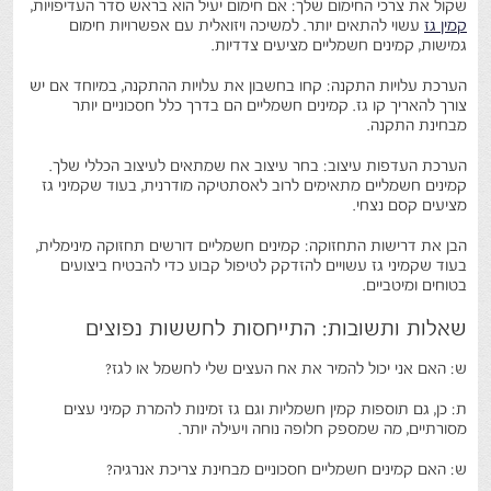
שקול את צרכי החימום שלך: אם חימום יעיל הוא בראש סדר העדיפויות,
קמין גז
עשוי להתאים יותר. למשיכה ויזואלית עם אפשרויות חימום
גמישות, קמינים חשמליים מציעים צדדיות.
הערכת עלויות התקנה: קחו בחשבון את עלויות ההתקנה, במיוחד אם יש
צורך להאריך קו גז. קמינים חשמליים הם בדרך כלל חסכוניים יותר
מבחינת התקנה.
הערכת העדפות עיצוב: בחר עיצוב אח שמתאים לעיצוב הכללי שלך.
קמינים חשמליים מתאימים לרוב לאסתטיקה מודרנית, בעוד שקמיני גז
מציעים קסם נצחי.
הבן את דרישות התחזוקה: קמינים חשמליים דורשים תחזוקה מינימלית,
בעוד שקמיני גז עשויים להזדקק לטיפול קבוע כדי להבטיח ביצועים
בטוחים ומיטביים.
שאלות ותשובות: התייחסות לחששות נפוצים
ש: האם אני יכול להמיר את אח העצים שלי לחשמל או לגז?
ת: כן, גם תוספות קמין חשמליות וגם גז זמינות להמרת קמיני עצים
מסורתיים, מה שמספק חלופה נוחה ויעילה יותר.
ש: האם קמינים חשמליים חסכוניים מבחינת צריכת אנרגיה?