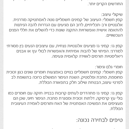
החודשים הקרים יותר.
שיקולי עיצוב:
קמין חשמלי: העיצוב של קמינים חשמליים נוטה לאסתטיקה מודרנית.
אלגנטיים ורב-תכליתיים, לרוב הם מגיעים עם הגדרות להבה הניתנות
להתאמה אישית ואפשרויות התקנה שונות כדי להשלים את חללי הפנים
העכשוויים.
קמין גז: קמיני גז מציעים אלגנטיות נצחית, עם עיצובים הנעים בין מסורתי
למודרני. הפיתוי של להבות אמיתיות והאפשרות לבולי עץ או אבנים
ריאליסטיות תורמים לאווירה קלאסית ונעימה.
חומרי גלם וגימור:
קמין חשמלי: קמינים חשמליים בנויים באמצעות חומרים שונים כגון זכוכית
מחוסמת, מתכת ופלסטיק. השגת הגימור המושלם כרוכה בתשומת לב
לפרטי עיצוב, הבטחת שילוב חלק בתפאורה הכוללת.
קמין גז: קמיני גז מתהדרים לעתים קרובות בבנייה חזקה עם חומרים כמו
בולי עץ קרמיקה, דלתות זכוכית ומסגרת מתכת. הגימור חיוני, שכן הם
מעצימים את המשיכה האסתטית של האח ותורמים לאמירה העיצובית
הכוללת.
טיפים לבחירה נכונה: