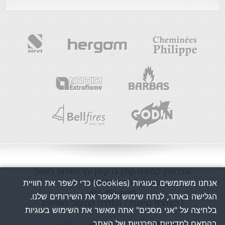
א.ברפמן
קמינים
קמין גז
קמין עץ
ויחידות בישול
מכירה ושרות בפריסה ארצית
אנחנו משתמשים בעוגיות (Cookies) כדי לשפר את חוויית
073-850-0480
הגלישה באתר, לנתח שימוש ולשפר את השירותים שלנו.
| הצהרת נגישות
| הסדרת הטיפול באריזות
בלחיצה על "אני מסכים" אתה מאשר את השימוש בעוגיות
בהתאם למדיניות הפרטיות של האתר.