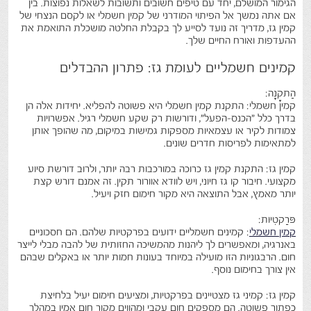
הגימור המושלם, יחד עם טיפים חשובים ותשובות לשאלות נפוצות. בין
אם אתה נמשך אל הפיתוי המודרני של קמין חשמלי או לקסם הנצחי של
קמין גז, מדריך זה נועד לסייע לך בקבלת החלטה מושכלת התואמת את
ההעדפות ואורח החיים שלך.
קמינים חשמליים לעומת גז: פתרון ההבדלים
הַתקָנָה:
קמין חשמלי: התקנת קמין חשמלי היא פשוטה להפליא. יחידות אלה הן
בדרך כלל "הכנס-הפעל", ודורשות רק שקע חשמלי רגיל. אפשרויות
צמודות לקיר או עצמאיות מספקות גמישות במיקום, מה שהופך אותן
למתאימות לפריסות חדרים שונים.
קמין גז: התקנת קמין גז כרוכה במורכבות רבה יותר, ולרוב דורשת סיוע
מקצועי. חיבור קו גז חיוני, ויש לוודא אוורור תקין. זה אמנם דורש קצת
יותר מאמץ, אבל התוצאה היא מקור חימום חזק ויעיל.
פּרַקטִיוּת:
קמין חשמלי
: קמינים חשמליים ידועים בפרקטיות שלהם. הם חסכוניים
באנרגיה, ומאפשרים לך ליהנות מהמשיכה החזותית של להבה מבלי לייצר
חום. הרבגוניות הזו מועילה במיוחד בעונות חמות יותר או באקלים שבהם
אין צורך בחימום נוסף.
קמין גז: קמיני גז מצטיינים בפרקטיות, ומציעים חימום יעיל בלחיצת
כפתור פשוטה. הם מספקים חום עקבי ומהווים מקור חום אמין במהלך