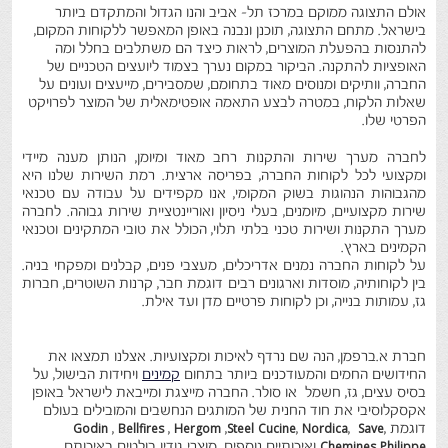
אולם התצוגה ממוקם במרכז תל- אביב והנו הגדול והמתקדם ביותר
בישראל. מתחם התצוגה, תוכנן ונבנה באופן המאפשר ללקוחות המקום,
להתנסות בהפעלת המוצרים, לראות כיצד הם משתלבים בחלל ומה
האופציות להתקנה. הביקור במקום נערך בצמוד ליועצים הטכניים של
החברה, וותיקים ומנוסים מאוד בתחומם, שמסבירים, מייעצים ועונים על
שאלות הלקוח, במטרה לבצע התאמה אופטימאלית של המוצר לפרויקט
הפרטי שלו.
לחברה מערך שירות והתקנות רחב מאוד ומיומן, הנותן מענה מיידי
ומקצועי לכל לקוחות החברה, בפריסה ארצית. רמת השירות שלנו היא
מהגבוהות הנהוגות בשוק המקומי, אנו מקפידים על עבודה עם טכנאי
שירות מקצועיים, מיומנים, בעלי ניסיון ואוריינטציית שירות גבוהה. לחברה
מערך התקנות ושירות טכני בלתי תלוי, הכולל את טובי המתקינים וטכנאי
הקמינים בארץ.
על לקוחות החברה נמנים אדריכלים, מעצבי פנים, קבלנים ומפקחי בניה.
בין לקוחותיה, מוסדות וארגונים רבים דוגמת חבר, קרנות השוטרים, חברות
גז, עמותות בנייה, וכן לקוחות פרטיים מדן ועד אילת.
חברת א.ברפמן, הנה שם נרדף לאיכות ומקצועיות. אצלנו תמצאו את
החידושים החמים והמעודכנים ביותר בתחום
קמינים
ויחידות הבישול, על
בסיס עצים, גז, חשמל או סולר. החברה מייצגת ומייבאת לישראל באופן
אקסקלוסיבי את חוד החנית של המותגים הנחשבים והמובילים בעולם
דוגמת
,
Save
,
Nordica
,
Steel Cucine
,
Hergom
,
Bellfires
,
Godin
Chemines Philippe
ואיכותיים נוספים. מוצרי גודין בולטים באיכותם