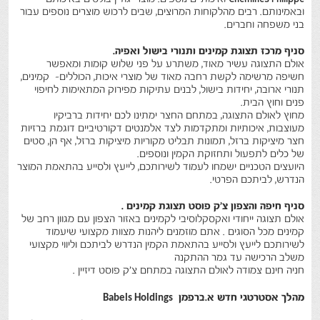
ובאמינותם. רבים מהלקוחות המרוצים, שבים לרכוש מוצרים נוספים עבור
בני משפחה וחברים.
סניף מרכז תצוגת קמינים ותנורי בישול ואפיה.
אולם התצוגה עשיר מאוד, משתרע על פני שלוש קומות ומאפשר
חשיפה מרשימה לקשת רחבה מאוד של מוצרי איכות, הכוללים- קמינים,
תנורי ארובה, יחידות בישול, לבנים עתיקות מפירוק המתאימות לחיפוי
פנים וחוץ הבית.
מחוץ לאולם התצוגה, במתחם החצר ימתינו לכם יחידות ברביקיו
מעוצבות, איכותיות ומתקדמות לצד אלמנטים דקורטיביים דוגמת ברזיות
חצר מיציקות ברזל, תמונות תבליט מקוריות מיציקות ברזל, אף הן, סטים
של כלים לתפעול ותחזוקת הקמין ונוספים.
היועצים הטכניים ישמחו לעמוד לשירותכם, לייעץ ולסייע בהתאמת המוצר
הנדרש, לביתכם הפרטי.
סניף חיפה והצפון צ'ק פוסט תצוגת קמינים .
אולם תצוגה ייחודי ואקסקלוסיבי לקמינים באזור הצפון עם מגוון רחב של
קמינים מכל הסוגים . אתם מוזמנים ליהנות מצוות מקצועי שיעמוד
לשירותכם לייעץ ולסייע בהתאמת הקמין הנדרש לביתכם וליווי מקצועי
משלב הרכישה עד גמר ההתקנה
חניה חינם צמודה לאולם התצוגה במתחם צ'ק פוסט דיזיין .
מהלך אסטרטגי חדש א.ברפמן
Babels Holdings