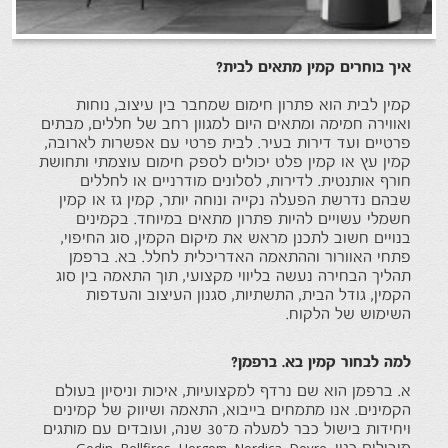
איך בוחרים קמין מתאים לבית?
קמין לבית הוא פתרון חימום שמחבר בין עיצוב, נוחות
ואווירה חמימה ומתאים היום למגוון רחב של חללים, מבתים
פרטיים ועד דירות בעיר. לבית פרטי עם אפשרות לארובה,
קמין עץ
או קמין פלט יכולים לספק חימום עוצמתי ותחושת
חורף אותנטית. לדירות, לסלונים מודרניים או לחללים
שבהם נדרשת הפעלה נקייה ונוחה יותר, קמין גז או קמין
חשמלי עשויים להיות פתרון מתאים במיוחד. בקמינים
בנויים חשוב לתכנן מראש את מיקום הקמין, סוג החיפוי,
פתחי האוורור וההתאמה האדריכלית לחלל. בא. ברפמן
תהליך הבחירה נעשה בליווי מקצועי, תוך התאמה בין סוג
הקמין, גודל הבית, התשתיות, סגנון העיצוב והעדפות
השימוש של הלקוח.
למה לבחור קמין בא. ברפמן?
א. ברפמן הוא שם נרדף למקצועיות, איכות וניסיון בעולם
הקמינים. אנו מתמחים בייבוא, התאמה ושיווק של קמינים
ויחידות בישול כבר למעלה מ־30 שנה, ועובדים עם מותגים