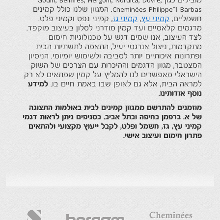
מובילים כגון Godin, Bellfires, Hergom, Nordica, Dovre,
Barbas ו־Cheminées Philippe. המגוון שלנו כולל קמינים
חשמליים,
קמיני עץ
,
קמיני גז
, קמיני נפט וקמיני פלט.
מדגמים קלאסיים ועד קמין מודרני לסלון בעיצוב מוקפד.
לצד העיצוב, אנו שמים דגש על טכנולוגיות חימום
מתקדמות, ניצול אנרגטי יעיל, התאמה לתשתיות הבית
ופתרונות איכותיים יותר לסביבה ולשימוש יומיומי. הניסיון
המצטבר, מגוון הדגמים וההיכרות עם הצרכים של השוק
הישראלי מאפשרים לנו להמליץ על קמין שמתאים לא רק
למראה הבית, אלא גם לאופן שבו באמת חיים בו.
למידע
נוסף אודותינו
.
מוזמנים להתרשם ממגוון קמינים לבית באולמות התצוגה
של א. ברפמן בחיפה ובתל אביב. בסניפים ניתן לראות דגמי
קמיני עץ, גז, חשמל ופלט, לקבל ייעוץ מקצועי ולהתאים
פתרון חימום ועיצוב אישי.