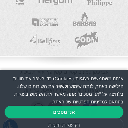
א.ברפמן
קמינים
קמין גז
קמין עץ
ויחידות בישול
מכירה ושרות בפריסה ארצית
אנחנו משתמשים בעוגיות (Cookies) כדי לשפר את חוויית
073-850-0480
הגלישה באתר, לנתח שימוש ולשפר את השירותים שלנו.
| הצהרת נגישות
| הסדרת הטיפול באריזות
בלחיצה על "אני מסכים" אתה מאשר את השימוש בעוגיות
בהתאם למדיניות הפרטיות של האתר.
אני מסכים
עיצוב k2design
רק עוגיות חיוניות